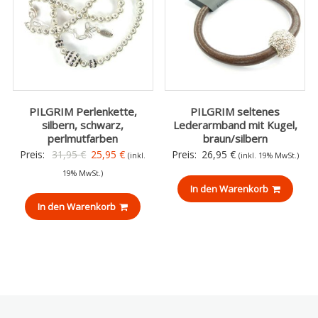
PILGRIM Perlenkette,
PILGRIM seltenes
silbern, schwarz,
Lederarmband mit Kugel,
perlmutfarben
braun/silbern
Ursprünglicher
Aktueller
Preis:
31,95
€
25,95
€
Preis:
26,95
€
(inkl.
(inkl. 19% MwSt.)
Preis
Preis
19% MwSt.)
war:
ist:
In den Warenkorb
In den Warenkorb
31,95 €
25,95 €.