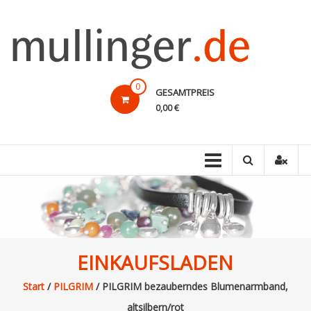
Direkt
zum
Inhalt
mullinger.de
0
GESAMTPREIS
Marken
0,00 €
und
Design
–
preiswert!
EINKAUFSLADEN
Start
/
PILGRIM
/ PILGRIM bezauberndes Blumenarmband,
altsilbern/rot