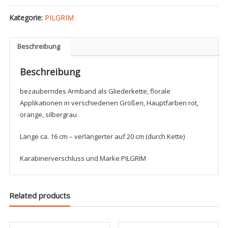
Blumenarmband,
Kategorie:
PILGRIM
altsilbern/rot
Menge
Beschreibung
Beschreibung
bezauberndes Armband als Gliederkette, florale
Applikationen in verschiedenen Größen, Hauptfarben rot,
orange, silbergrau
Länge ca. 16 cm – verlängerter auf 20 cm (durch Kette)
Karabinerverschluss und Marke PILGRIM
Related products