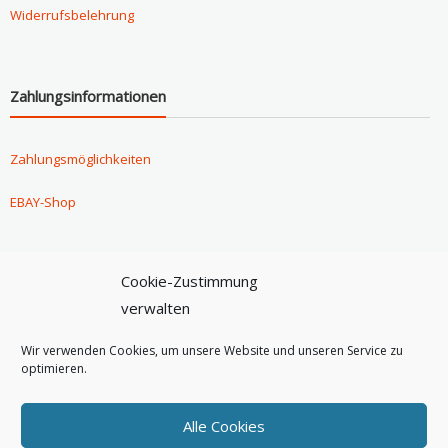
Widerrufsbelehrung
Zahlungsinformationen
Zahlungsmöglichkeiten
EBAY-Shop
Cookie-Zustimmung
Versandinformationen
verwalten
Versandoptionen
Wir verwenden Cookies, um unsere Website und unseren Service zu
optimieren.
Versandarten & Versandkosten
Alle Cookies
Versandkostenfrei ab 60 Euro!