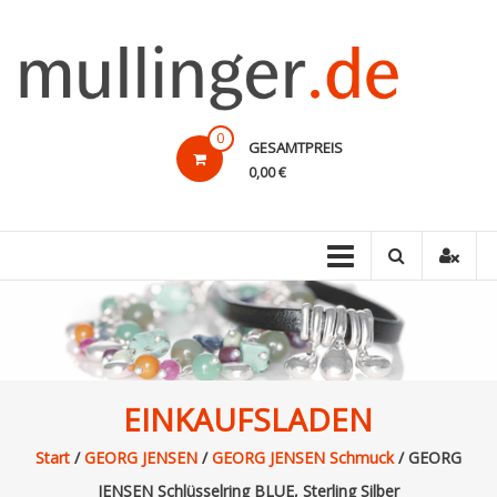
Direkt
zum
Inhalt
mullinger.de
0
GESAMTPREIS
Marken
0,00 €
und
Design
–
preiswert!
EINKAUFSLADEN
Start
/
GEORG JENSEN
/
GEORG JENSEN Schmuck
/ GEORG
JENSEN Schlüsselring BLUE, Sterling Silber