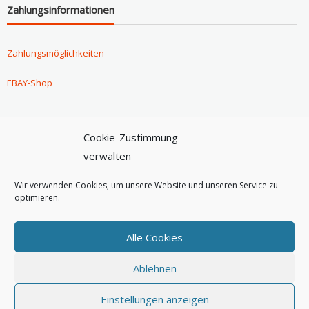
Zahlungsinformationen
Zahlungsmöglichkeiten
EBAY-Shop
Cookie-Zustimmung
Versandinformationen
verwalten
Versandoptionen
Wir verwenden Cookies, um unsere Website und unseren Service zu
optimieren.
Versandarten & Versandkosten
Alle Cookies
Versandkostenfrei ab 60 Euro!
Ablehnen
Einstellungen anzeigen