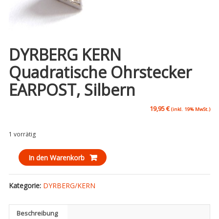
DYRBERG KERN
Quadratische Ohrstecker
EARPOST, Silbern
19,95
€
(inkl. 19% MwSt.)
1 vorrätig
DYRBERG
In den Warenkorb
KERN
quadratische
Kategorie:
DYRBERG/KERN
Ohrstecker
EARPOST,
silbern
Beschreibung