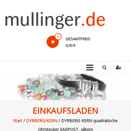
Direkt
zum
Inhalt
mullinger.de
0
GESAMTPREIS
Marken
0,00 €
und
Design
–
preiswert!
EINKAUFSLADEN
Start
/
DYRBERG/KERN
/ DYRBERG KERN quadratische
Ohrstecker EARPOST, silbern